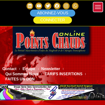
ABONNEZ-VOUS
CONNECTER
Contact
Equipe
Newsletter
Qui Sommes Nous
TARIFS INSERTIONS
FAITES UN DON