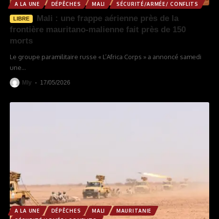
A LA UNE
DÉPÊCHES
MALI
SÉCURITÉ/ARMÉE/ CONFLITS
Mali : une frappe aérienne près de la
LIBRE
frontière mauritano-malienne fait près de 150
morts
Le groupe paramilitaire russe « L’Africa Corps » a annoncé samedi
une
…
Mly
17/05/2026
A LA UNE
DÉPÊCHES
MALI
MAURITANIE