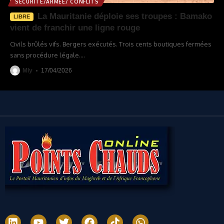
SÉCURITÉ/ARMÉE/ CONFLITS
La Mauritanie déploie ses troupes : Bamako
LIBRE
vient de franchir une ligne rouge
Civils brûlés vifs. Bergers exécutés. Trois cents boutiques fermées
sans procédure légale.
…
Mly
17/04/2026