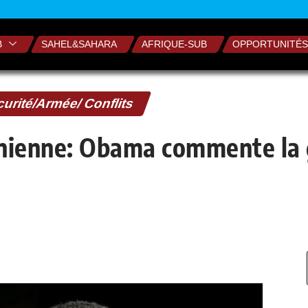
B
SAHEL&SAHARA
AFRIQUE-SUB
OPPORTUNITÉS
urité/Armée/ Conflits
inienne: Obama commente la 