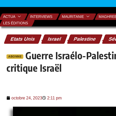
ACTUA
INTERVIEWS
MAURITANIE
MAGHRE
LES ÉDITIONS
Etats Unis
,
Israel
,
Palestine
,
Séc
Guerre Israélo-Palest
ABONNE
critique Israël
octobre 24, 2023
2:11 pm