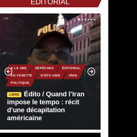
EDITORIAL
A LA UNE
DÉPÊCHES
ÉDITORIAL
EN VEDETTE
ETATS UNIS
IRAN
POLITIQUE
Édito / Quand l’Iran
LIBRE
impose le tempo : récit
d’une décapitation
américaine