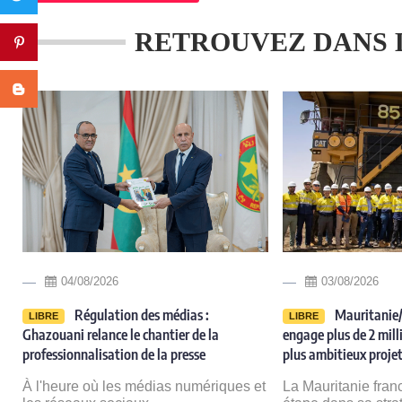
RETROUVEZ DANS 
Pinterest
Blogger
04/08/2026
03/08/2026
Régulation des médias :
Mauritanie/
LIBRE
LIBRE
Ghazouani relance le chantier de la
engage plus de 2 milli
professionnalisation de la presse
plus ambitieux projet
e
À l'heure où les médias numériques et
La Mauritanie fran