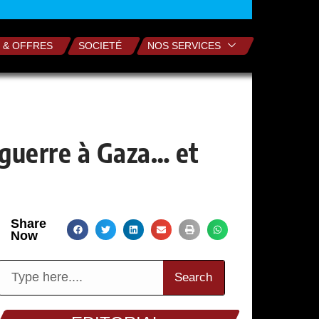
 & OFFRES
SOCIETÉ
NOS SERVICES
guerre à Gaza… et
Share
Now
Search