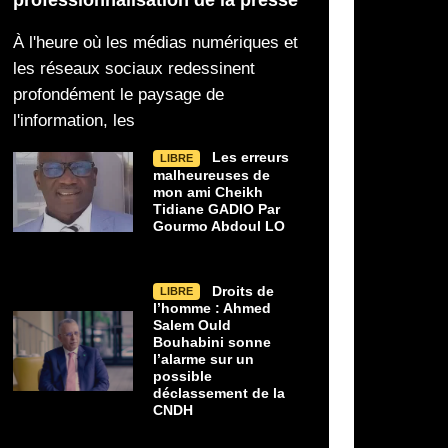
sur le risque de déclassement
la réception organisée 
À l'heure où les médias numériques et
les réseaux sociaux redessinent
profondément le paysage de
l'information, les
Les erreurs
LIBRE
malheureuses de
mon ami Cheikh
Tidiane GADIO Par
Gourmo Abdoul LO
Droits de
LIBRE
l’homme : Ahmed
Salem Ould
Bouhabini sonne
l’alarme sur un
possible
déclassement de la
CNDH