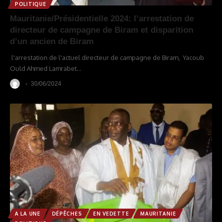
POLITIQUE
Mauritanie/Présidentielle 2024: l’arrestation de
directeur de campagne de Biram et disparition
d’un ancien de Biram
l'arrestation de l'actuel directeur de campagne de Biram, Yacoub
Ould Ahmed Lamrabet
…
30/06/2024
A LA UNE
DÉPÊCHES
EN VEDETTE
MAURITANIE