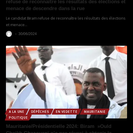
refuse de reconnaître les résultats des élections et
menace de descendre dans la rue
Le candidat Biram refuse de reconnaître les résultats des élections
et menace
…
30/06/2024
A LA UNE
DÉPÊCHES
EN VEDETTE
MAURITANIE
POLITIQUE
Mauritanie/Présidentielle 2024: Biram »Ould