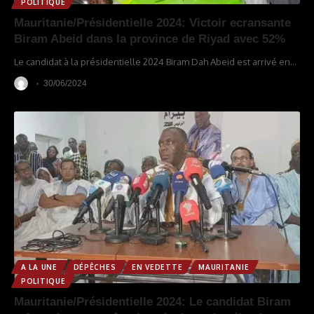
POLITIQUE
Mauritanie/Présidentielle 2024: Victoir ecransante
Biram Abeid dans la province de Riyad avec 52%
Le candidat à la présidentielle 2024 Biram Dah Abeid est arrivé en
…
30/06/2024
A LA UNE
DÉPÊCHES
EN VEDETTE
MAURITANIE
POLITIQUE
Mauritanie/Présidentielle 2024: Le candidat Biram