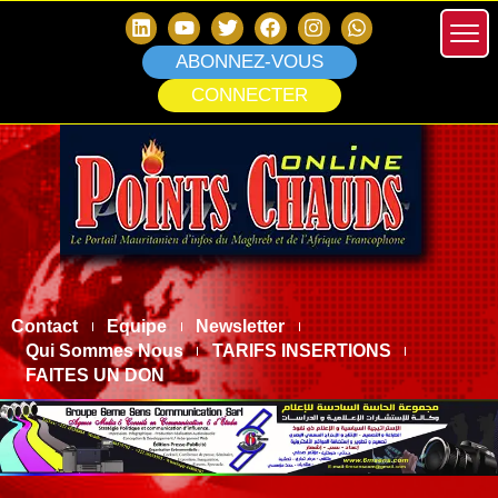
ABONNEZ-VOUS
CONNECTER
Contact
Equipe
Newsletter
Qui Sommes Nous
TARIFS INSERTIONS
FAITES UN DON