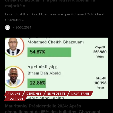
Cheikh Ghazouani n’a pas réussi à obtenir la
majorité »
Le candidat Biram Ould Abeid a estimé que Mohamed Ould Cheikh
Ghazouani
…
30/06/2024
A LA UNE
DÉPÊCHES
EN VEDETTE
MAURITANIE
POLITIQUE
Mauritanie/ Présidentielle 2024: Après
dépouillement de 65% des bulletins, Ghazouani