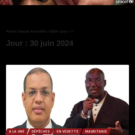
Points Chauds Actualités
>
2024
>
juin
>
30
Jour :
30 juin 2024
A LA UNE
DÉPÊCHES
EN VEDETTE
MAURITANIE