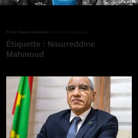
Points Chauds Actualités
>
Nourreddine Mahmoud
Étiquette :
Nourreddine
Mahmoud