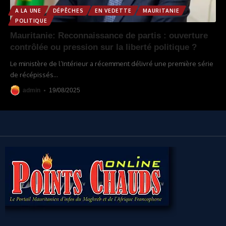
A LA UNE
DÉPÊCHES
EN VEDETTE
MAURITANIE
POLITIQUE
Mauritanie: Reconnaissance de partis : ouverture
contrôlée ou pression sur la liberté politique ?
Le ministère de l’Intérieur a récemment délivré une première série
de récépissés
…
admin
19/08/2025