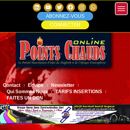
ABONNEZ-VOUS
CONNECTER
Contact
Equipe
Newsletter
Qui Sommes Nous
TARIFS INSERTIONS
FAITES UN DON