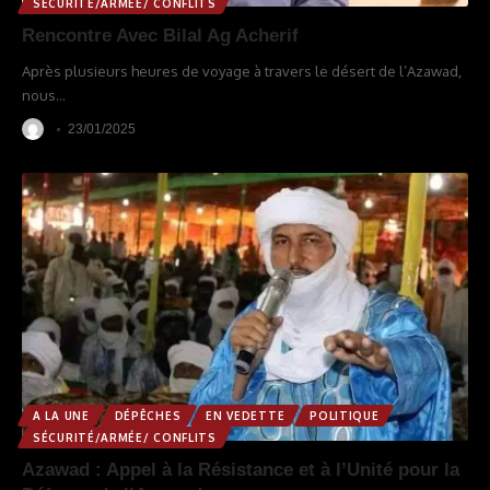
SÉCURITÉ/ARMÉE/ CONFLITS
Rencontre Avec Bilal Ag Acherif
Après plusieurs heures de voyage à travers le désert de l’Azawad,
nous
…
23/01/2025
A LA UNE
DÉPÊCHES
EN VEDETTE
POLITIQUE
SÉCURITÉ/ARMÉE/ CONFLITS
Azawad : Appel à la Résistance et à l’Unité pour la