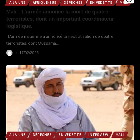
A LA UNE
AFRIQUE-SUB
DÉPÊCHES
EN VEDETTE
MALI
Mali : L’armée annonce la mort de quatre
terroristes, dont un important coordinateur
logistique.
L'armée malienne a annoncé la neutralisation de quatre
terroristes, dont Oussama
…
17/02/2025
A LA UNE
DÉPÊCHES
EN VEDETTE
INTERVIEW
MALI