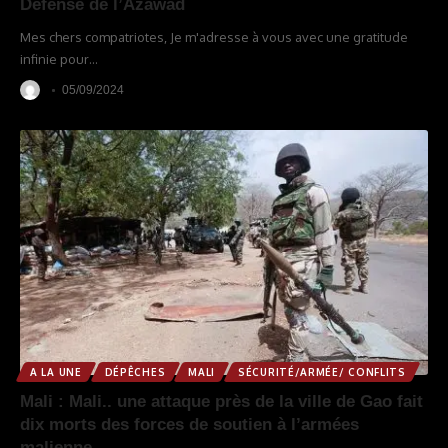
Défense de l’Azawad
Mes chers compatriotes, Je m'adresse à vous avec une gratitude
infinie pour
…
05/09/2024
A LA UNE
DÉPÊCHES
MALI
SÉCURITÉ/ARMÉE/ CONFLITS
Mali : Mali.. une attaque près de la ville de Gao fait
dix morts des forces de soutien à l’armées
malienne