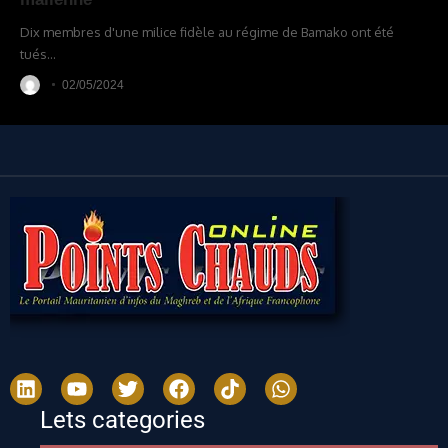
Dix membres d'une milice fidèle au régime de Bamako ont été
tués
…
02/05/2024
Lets categories