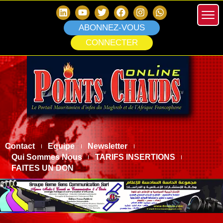
ABONNEZ-VOUS
CONNECTER
Contact
Equipe
Newsletter
Qui Sommes Nous
TARIFS INSERTIONS
FAITES UN DON