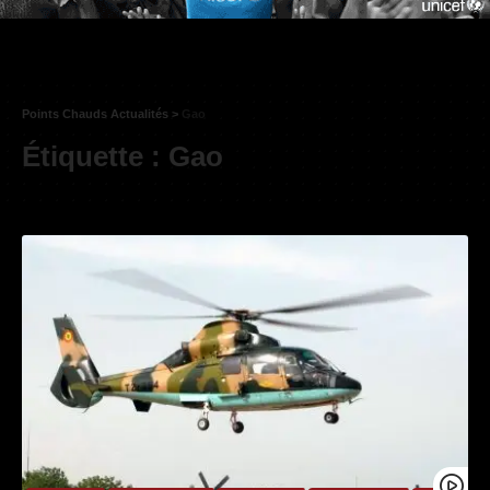
Points Chauds Actualités
>
Gao
Étiquette :
Gao