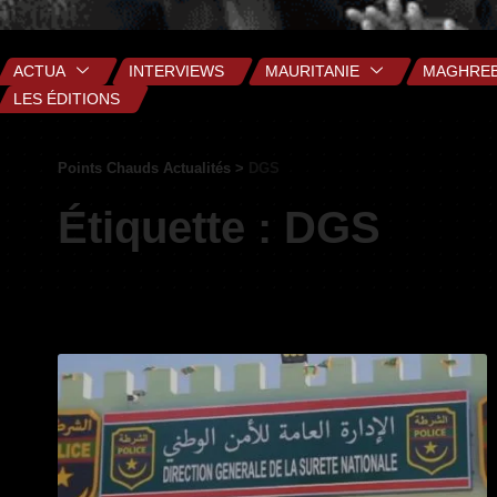
ACTUA
INTERVIEWS
MAURITANIE
MAGHRE
LES ÉDITIONS
Points Chauds Actualités
>
DGS
Étiquette :
DGS