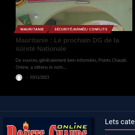
MAURITANIE
SÉCURITÉ/ARMÉE/ CONFLITS
Mauritanie : Le prochain DG de la
sûreté Nationale
De sources généralement bien informées, Points Chauds
Online, a obtenu le nom
…
03/11/2023
Lets cate