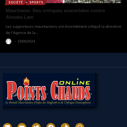
SOCIÉTÉ
SPORTS
Mauritanie: Des critiques exacerbées contre
Aissata Lam
Les supporteurs mauritaniens ont énormément critiqué la directrice
de l'Agence de la
…
10/06/2024