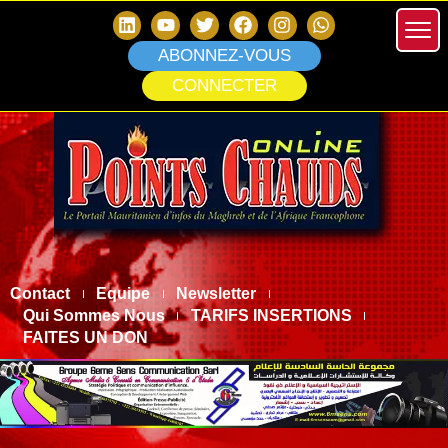
ABONNEZ-VOUS
CONNECTER
Contact
Equipe
Newsletter
Qui Sommes Nous
TARIFS INSERTIONS
FAITES UN DON