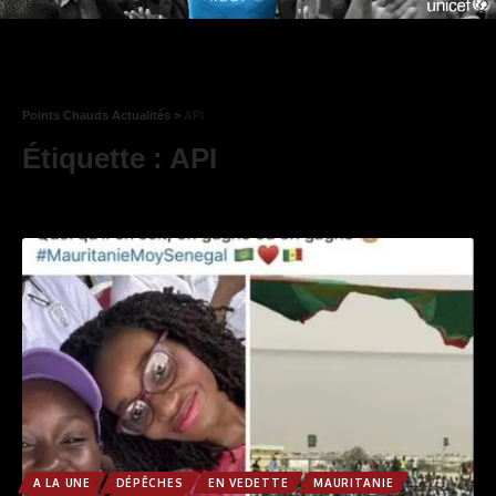
Points Chauds Actualités
>
API
Étiquette :
API
A LA UNE
DÉPÊCHES
EN VEDETTE
MAURITANIE