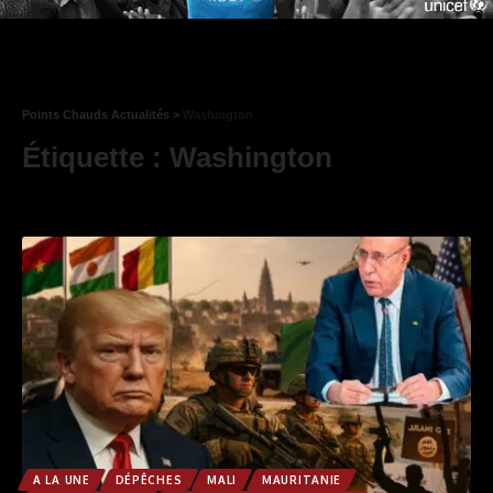
Points Chauds Actualités
>
Washington
Étiquette :
Washington
A LA UNE
DÉPÊCHES
MALI
MAURITANIE