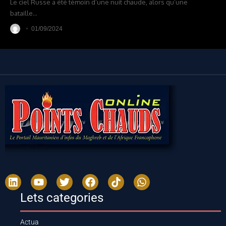
Le ciel Russe a été témoin d’une nuit chaude, alors qu’une
bataille
…
01/09/2024
Lets categories
Actua