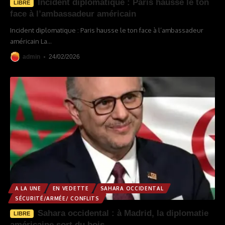
Incident diplomatique : Paris hausse le ton
LIBRE
face à l’ambassadeur américain
Incident diplomatique : Paris hausse le ton face à l’ambassadeur
américain La
…
admin
24/02/2026
A LA UNE
EN VEDETTE
SAHARA OCCIDENTAL
SÉCURITÉ/ARMÉE/ CONFLITS
Sahara occidental : à Madrid, la diplomatie
LIBRE
américaine sort du bois