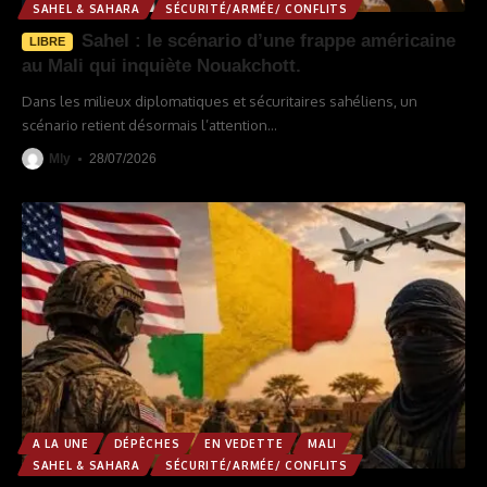
SAHEL & SAHARA
SÉCURITÉ/ARMÉE/ CONFLITS
Sahel : le scénario d’une frappe américaine
LIBRE
au Mali qui inquiète Nouakchott.
Dans les milieux diplomatiques et sécuritaires sahéliens, un
scénario retient désormais l’attention
…
Mly
28/07/2026
A LA UNE
DÉPÊCHES
EN VEDETTE
MALI
SAHEL & SAHARA
SÉCURITÉ/ARMÉE/ CONFLITS