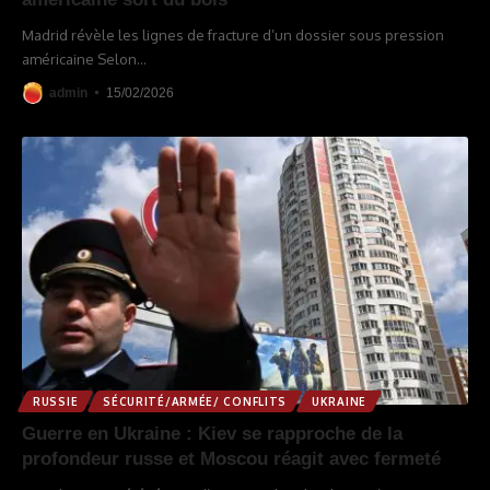
Madrid révèle les lignes de fracture d’un dossier sous pression
américaine Selon
…
admin
15/02/2026
RUSSIE
SÉCURITÉ/ARMÉE/ CONFLITS
UKRAINE
Guerre en Ukraine : Kiev se rapproche de la
profondeur russe et Moscou réagit avec fermeté