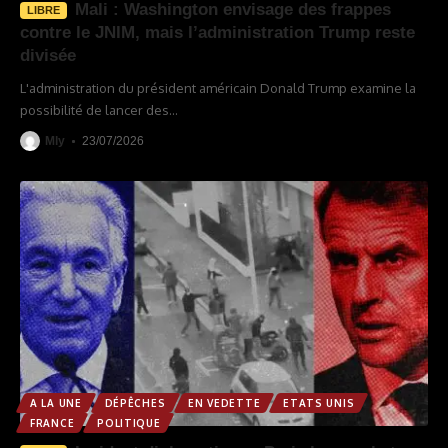
Mali : Washington envisage des frappes
LIBRE
contre le JNIM, mais l’administration Trump reste
divisée
L'administration du président américain Donald Trump examine la
possibilité de lancer des
…
Mly
23/07/2026
A LA UNE
DÉPÊCHES
EN VEDETTE
ETATS UNIS
FRANCE
POLITIQUE