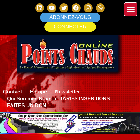
ABONNEZ-VOUS
CONNECTER
Contact
Equipe
Newsletter
Qui Sommes Nous
TARIFS INSERTIONS
FAITES UN DON