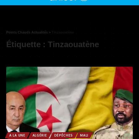
Points Chauds Actualités
>
Tinzaouatène
Étiquette :
Tinzaouatène
A LA UNE
ALGÉRIE
DÉPÊCHES
MALI