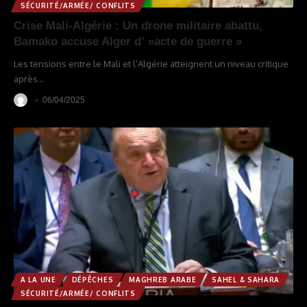
SÉCURITÉ/ARMÉE/ CONFLITS
Crise Mali-Algérie : Un drone militaire abattu,
Bamako accuse Alger d’ »acte de guerre »
Les tensions entre le Mali et l’Algérie atteignent un niveau critique
après
…
06/04/2025
A LA UNE
DÉPÊCHES
MAGHREB ARABE
SAHEL & SAHARA
SÉCURITÉ/ARMÉE/ CONFLITS