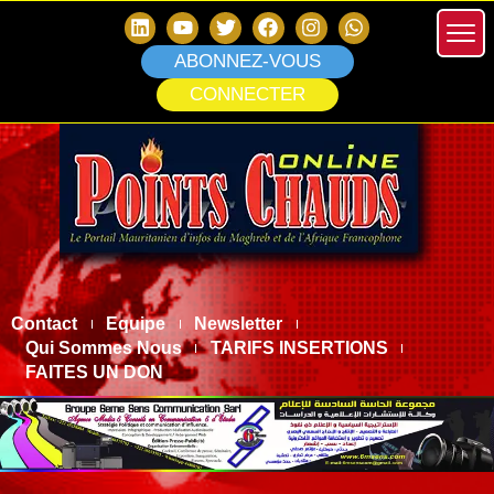
ABONNEZ-VOUS
CONNECTER
Contact
Equipe
Newsletter
Qui Sommes Nous
TARIFS INSERTIONS
FAITES UN DON