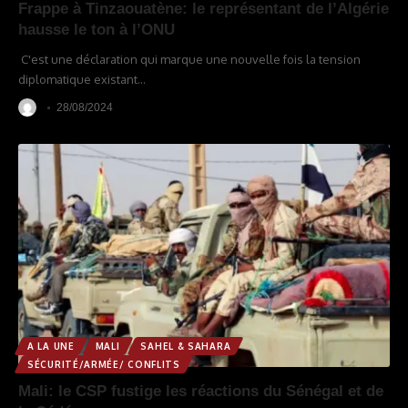
Frappe à Tinzaouatène: le représentant de l’Algérie
hausse le ton à l’ONU
C'est une déclaration qui marque une nouvelle fois la tension
diplomatique existant
…
28/08/2024
A LA UNE
MALI
SAHEL & SAHARA
SÉCURITÉ/ARMÉE/ CONFLITS
Mali: le CSP fustige les réactions du Sénégal et de