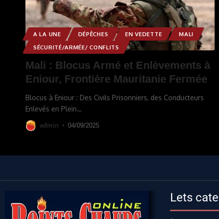
A LA UNE
DÉPÊCHES
EN VEDETTE
MALI
SÉCURITÉ/ARMÉE/ CONFLITS
Mali : Blocus Armé et Enlèvements à
Eniour, Frontière Mauritanie Fermée
Blocus à Eniour : Des Civils Prisonniers, des Conducteurs
Enlevés en Plein
…
admin
04/09/2025
Lets cate