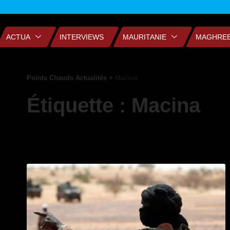
ACTUA
INTERVIEWS
MAURITANIE
MAGHRE
Points Chauds Actualités
>
Macina
Étiquette :
Macina