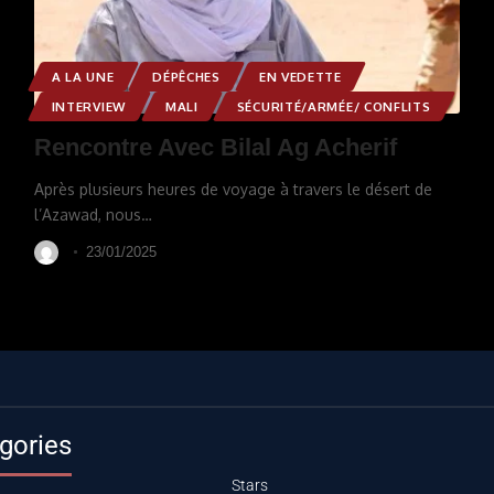
A LA UNE
DÉPÊCHES
EN VEDETTE
INTERVIEW
MALI
SÉCURITÉ/ARMÉE/ CONFLITS
Rencontre Avec Bilal Ag Acherif
Après plusieurs heures de voyage à travers le désert de
l’Azawad, nous
…
23/01/2025
gories
Stars