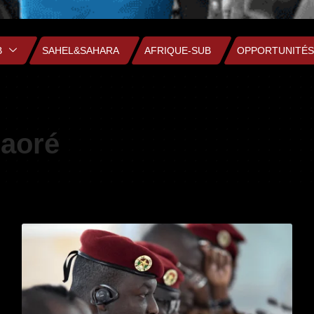
B
SAHEL&SAHARA
AFRIQUE-SUB
OPPORTUNITÉS
raoré