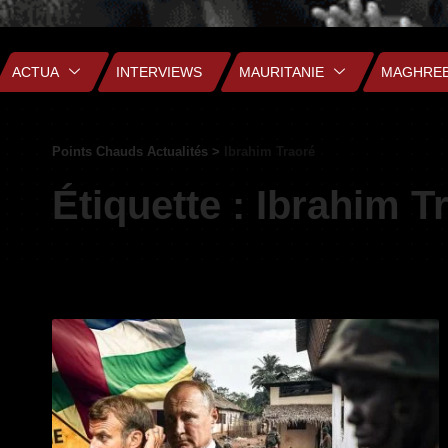
ACTUA
INTERVIEWS
MAURITANIE
MAGHRE
Points Chauds Actualités
>
Ibrahim Traoré
Étiquette :
Ibrahim T