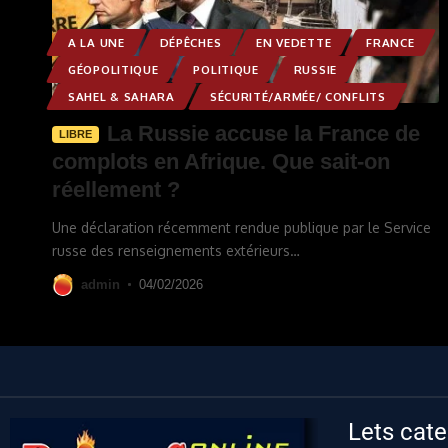
A LA UNE
DÉPÊCHES
EN VEDETTE
FRANCE
GÉOPOLITIQUE
POLITIQUE
RUSSIE
SAHEL & SAHARA
SÉCURITÉ/ARMÉE/ CONFLITS
La Russie accuse la France de
LIBRE
complots en Afrique. Que sait-on
réellement ?
Une déclaration récemment rendue publique par le Service
russe des renseignements extérieurs
…
admin
04/02/2026
Lets cate