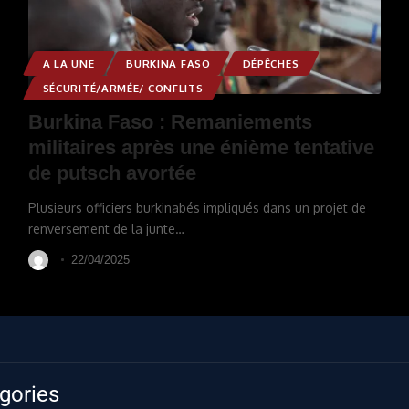
A LA UNE
BURKINA FASO
DÉPÊCHES
SÉCURITÉ/ARMÉE/ CONFLITS
Burkina Faso : Remaniements
militaires après une énième tentative
de putsch avortée
Plusieurs officiers burkinabés impliqués dans un projet de
renversement de la junte
…
22/04/2025
gories