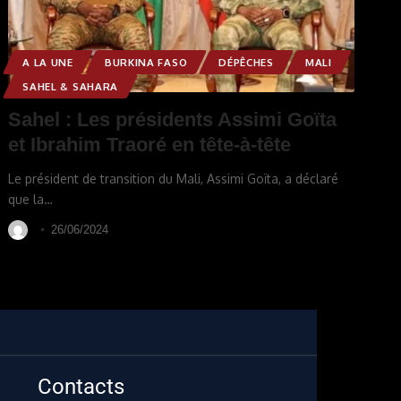
A LA UNE
BURKINA FASO
DÉPÊCHES
MALI
SAHEL & SAHARA
Sahel : Les présidents Assimi Goïta
et Ibrahim Traoré en tête-à-tête
Le président de transition du Mali, Assimi Goïta, a déclaré
que la
…
26/06/2024
Contacts