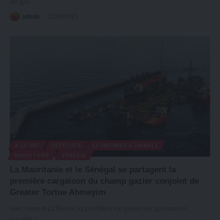
de gaz
…
admin
22/08/2025
A LA UNE
DÉPÊCHES
ECONOMIES & FINANCE
MAURITANIE
SÉNÉGAL
La Mauritanie et le Sénégal se partagent la
première cargaison du champ gazier conjoint de
Greater Tortue Ahmeyim
Hier, samedi 22 février, la première cargaison de gaz naturel
liquéfié a
…