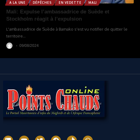
A LA UNE
DÉPÊCHES
EN VEDETTE
MALI
Mali: Expulse l’ambassadrice de Suède et
Stockholm réagit à l’expulsion
L'ambassadrice de Suède à Bamako s'est vu notifier de quitter le
territoire
…
09/08/2024