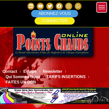
ABONNEZ-VOUS
CONNECTER
Contact
Equipe
Newsletter
Qui Sommes Nous
TARIFS INSERTIONS
FAITES UN DON