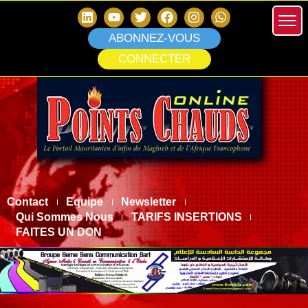
ABONNEZ-VOUS
CONNECTER
Contact
Equipe
Newsletter
Qui Sommes Nous
TARIFS INSERTIONS
FAITES UN DON