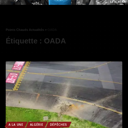
Points Chauds Actualités
>
OADA
Étiquette :
OADA
A LA UNE
ALGÉRIE
DÉPÊCHES