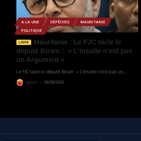
A LA UNE
DÉPÊCHES
MAURITANIE
POLITIQUE
Mauritanie : Le FJC tacle le
LIBRE
député Biram : » L’Insulte n’est pas
un Argument »
Le FJC tacle le député Biram : « L'Insulte n'est pas un
…
admin
29/09/2025