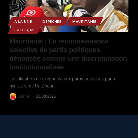
A LA UNE
DÉPÊCHES
MAURITANIE
POLITIQUE
Mauritanie : La reconnaissance
selective de partis politiques
dénoncée comme une discrimination
institutionnalisée
La validation de cinq nouveaux partis politiques par le
ministère de l'Intérieur
…
admin
20/08/2025