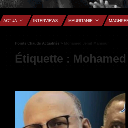
ACTUA
INTERVIEWS
MAURITANIE
MAGHRE
Points Chauds Actualités
>
Mohamed Jemil Mansour
Étiquette :
Mohamed 