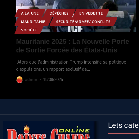
A LA UNE
DÉPÊCHES
EN VEDETTE
MAURITANIE
SÉCURITÉ/ARMÉE/ CONFLITS
SOCIÉTÉ
Mauritanie 2025 : La Nouvelle Porte
de Sortie Forcée des États-Unis
Alors que l'administration Trump intensifie sa politique
d'expulsions, un rapport exclusif de
…
admin
19/08/2025
Lets cate