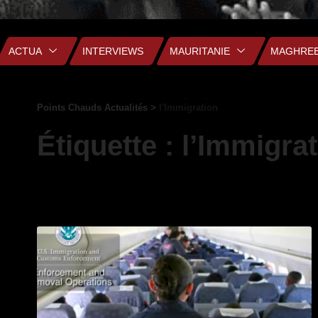
ACTUA
INTERVIEWS
MAURITANIE
MAGHRE
Points Chauds Actualités
>
l'Immigration
Étiquette :
l’Immigra