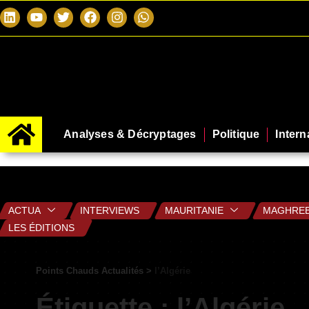
Analyses & Décryptages
Politique
Intern
ACTUA
INTERVIEWS
MAURITANIE
MAGHRE
LES ÉDITIONS
Points Chauds Actualités
>
l’Algérie
Étiquette :
l’Algérie