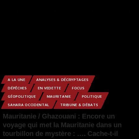
A LA UNE
ANALYSES & DÉCRYPTAGES
DÉPÊCHES
EN VEDETTE
FOCUS
GÉOPOLITIQUE
MAURITANIE
POLITIQUE
SAHARA OCCIDENTAL
TRIBUNE & DÉBATS
Mauritanie / Ghazouani : Encore un
voyage qui met la Mauritanie dans un
tourbillon de mystère : …. Cache-t-il