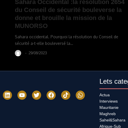
Sahara Occidental :la résolution 2654
du Conseil de sécurité bouleverse la
donne et brouille la mission de la
MUNORSO
Sahara occidental. Pourquoi la résolution du Conseil de
sécurité a-t-elle bouleversé la
…
29/08/2023
Lets cate
Actua
Interviews
Mauritanie
Maghreb
Sahel&Sahara
Afrique-Sub