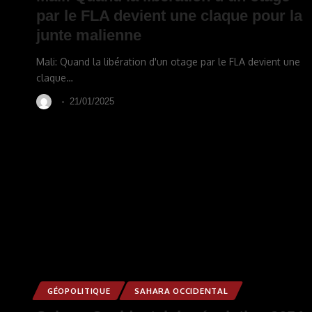
par le FLA devient une claque pour la
junte malienne
Mali: Quand la libération d'un otage par le FLA devient une
claque
…
21/01/2025
GÉOPOLITIQUE
SAHARA OCCIDENTAL