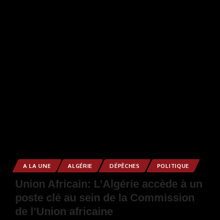
A LA UNE
ALGÉRIE
DÉPÊCHES
POLITIQUE
Union Africain: L’Algérie accède à un
poste clé au sein de la Commission
de l’Union africaine