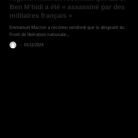
Ben M’hidi a été « assassiné par des
militaires français »
Emmanuel Macron a reconnu vendredi que le dirigeant du
Front de libération nationale
…
01/11/2024