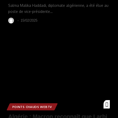
Salma Malika Haddadi, diplomate algérienne, a été élue au
poste de vice-présidente
…
15/02/2025
POINTS CHAUDS WEBTV
Algérie : Macron reconnaît que Larbi