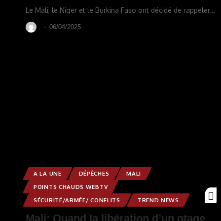
Le Mali, le Niger et le Burkina Faso ont décidé de rappeler
…
06/04/2025
A LA UNE
DÉPÊCHES
MALI
POINTS CHAUDS WEBTV
SÉCURITÉ/ARMÉE/ CONFLITS
TREND NEWS
Mali: Quand la libération d’un otage