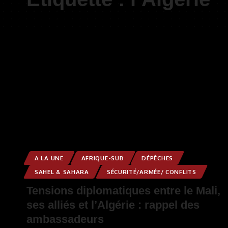
A LA UNE
AFRIQUE-SUB
DÉPÊCHES
SAHEL & SAHARA
SÉCURITÉ/ARMÉE/ CONFLITS
Tensions diplomatiques entre le Mali,
ses alliés et l’Algérie : rappel des
ambassadeurs