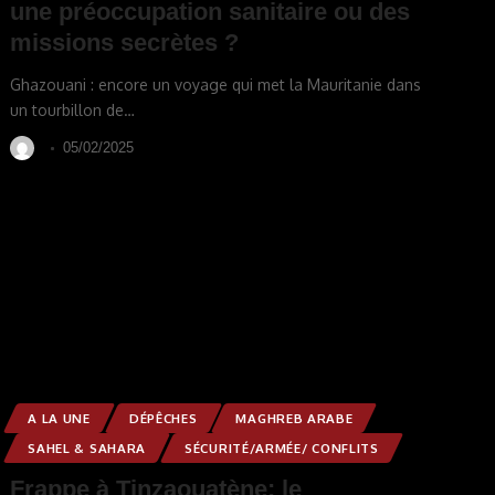
une préoccupation sanitaire ou des
missions secrètes ?
Ghazouani : encore un voyage qui met la Mauritanie dans
un tourbillon de
…
05/02/2025
A LA UNE
DÉPÊCHES
MAGHREB ARABE
SAHEL & SAHARA
SÉCURITÉ/ARMÉE/ CONFLITS
Frappe à Tinzaouatène: le