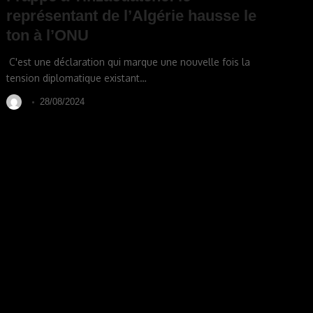
représentant de l’Algérie hausse le
ton à l’ONU
C'est une déclaration qui marque une nouvelle fois la
tension diplomatique existant
…
28/08/2024