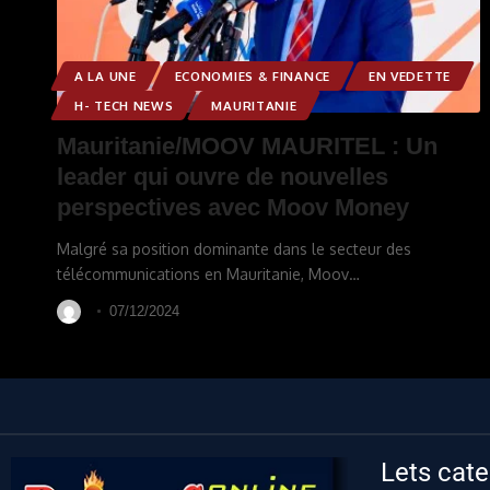
A LA UNE
ECONOMIES & FINANCE
EN VEDETTE
H- TECH NEWS
MAURITANIE
Mauritanie/MOOV MAURITEL : Un
leader qui ouvre de nouvelles
perspectives avec Moov Money
Malgré sa position dominante dans le secteur des
télécommunications en Mauritanie, Moov
…
07/12/2024
Lets cate