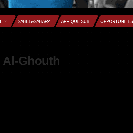
B
SAHEL&SAHARA
AFRIQUE-SUB
OPPORTUNITÉS
t Al-Ghouth