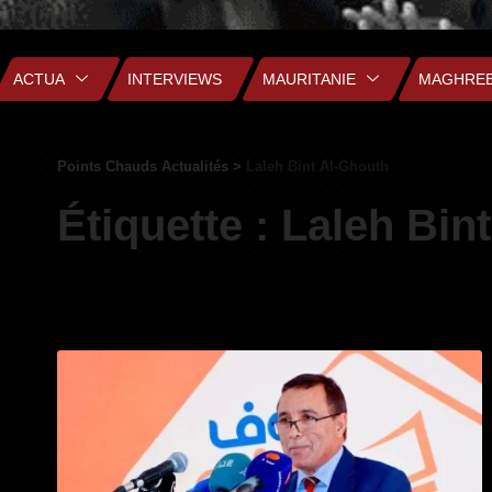
ACTUA
INTERVIEWS
MAURITANIE
MAGHRE
Points Chauds Actualités
>
Laleh Bint Al-Ghouth
Étiquette :
Laleh Bin