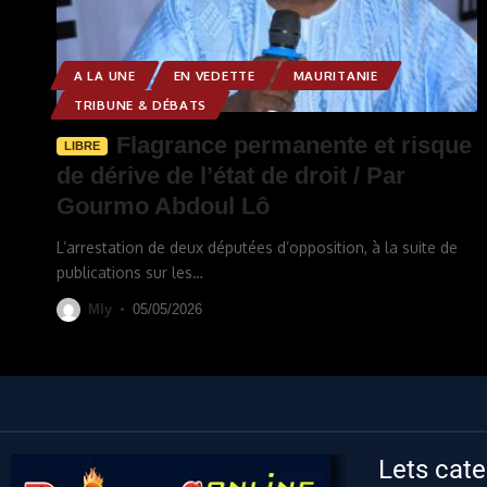
A LA UNE
EN VEDETTE
MAURITANIE
TRIBUNE & DÉBATS
Flagrance permanente et risque
LIBRE
de dérive de l’état de droit / Par
Gourmo Abdoul Lô
L’arrestation de deux députées d’opposition, à la suite de
publications sur les
…
Mly
05/05/2026
Lets cate