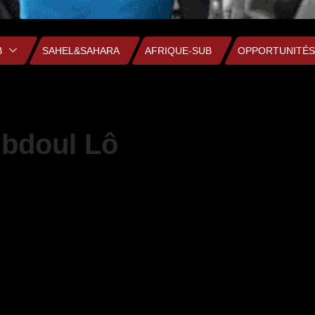
B
SAHEL&SAHARA
AFRIQUE-SUB
OPPORTUNITÉS
bdoul Lô