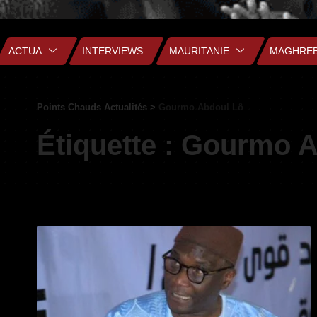
ACTUA
INTERVIEWS
MAURITANIE
MAGHRE
Points Chauds Actualités
>
Gourmo Abdoul Lô
Étiquette :
Gourmo A