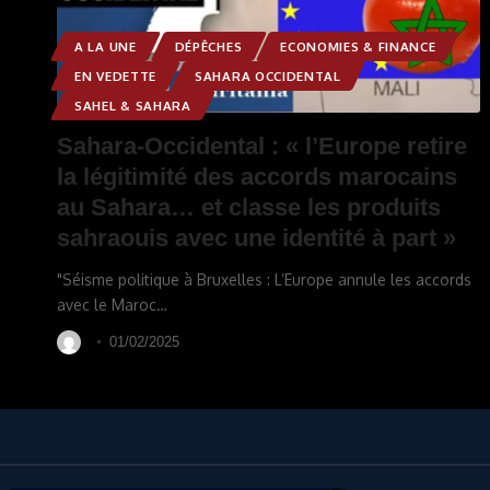
A LA UNE
DÉPÊCHES
ECONOMIES & FINANCE
EN VEDETTE
SAHARA OCCIDENTAL
SAHEL & SAHARA
Sahara-Occidental : « l’Europe retire
la légitimité des accords marocains
au Sahara… et classe les produits
sahraouis avec une identité à part »
"Séisme politique à Bruxelles : L’Europe annule les accords
avec le Maroc
…
01/02/2025