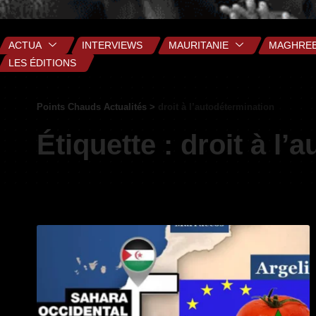
ACTUA
INTERVIEWS
MAURITANIE
MAGHRE
LES ÉDITIONS
Points Chauds Actualités
>
droit à l’autodétermination
Étiquette :
droit à l’