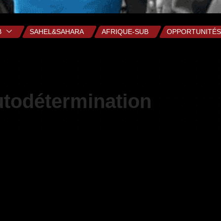
B
SAHEL&SAHARA
AFRIQUE-SUB
OPPORTUNITÉS
autodétermination