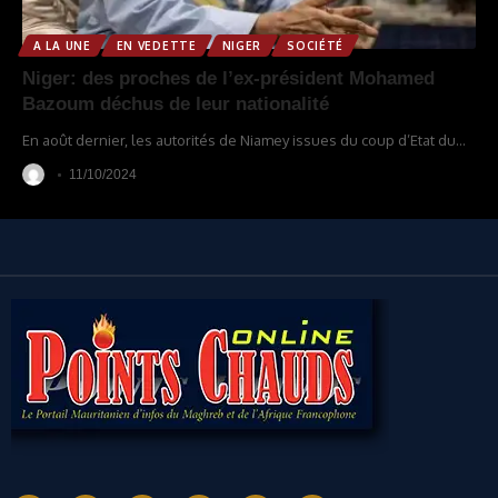
A LA UNE
EN VEDETTE
NIGER
SOCIÉTÉ
Niger: des proches de l’ex-président Mohamed
Bazoum déchus de leur nationalité
En août dernier, les autorités de Niamey issues du coup d’Etat du
…
11/10/2024