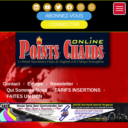
ABONNEZ-VOUS
CONNECTER
Contact
Equipe
Newsletter
Qui Sommes Nous
TARIFS INSERTIONS
FAITES UN DON