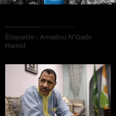
Points Chauds Actualités
>
Amadou N’Gade Hamid
Étiquette :
Amadou N’Gade
Hamid