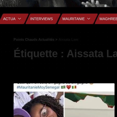
ACTUA
INTERVIEWS
MAURITANIE
MAGHRE
Points Chauds Actualités
>
Aissata Lam
Étiquette :
Aissata L