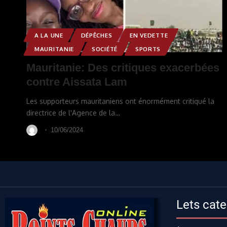
A LA UNE
DÉPÊCHES
EN VEDETTE
MAURITANIE
SOCIÉTÉ
SPORTS
Mauritanie: Des critiques exacerbées
contre Aissata Lam
Les supporteurs mauritaniens ont énormément critiqué la
directrice de l'Agence de la
…
10/06/2024
Lets cate