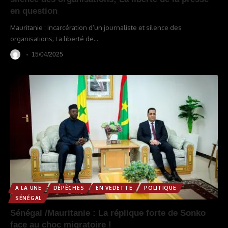
en question
Mauritanie : incarcération d’un journaliste et silence des
organisations; La liberté de
…
15/04/2025
A LA UNE
DÉPÊCHES
EN VEDETTE
POLITIQUE
SÉNÉGAL
Sénégal /Mauritanie : La réplique forte de Sonko
face au choc migratoire !