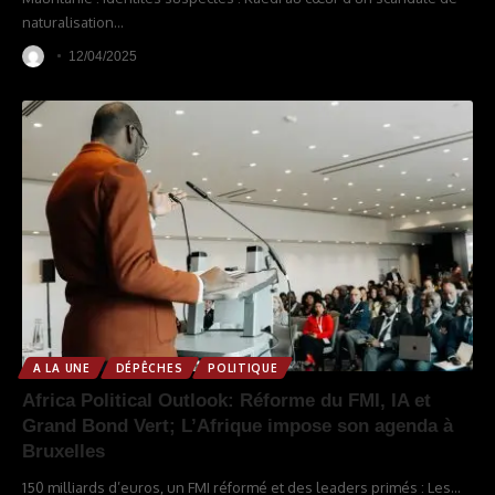
naturalisation
…
12/04/2025
A LA UNE
DÉPÊCHES
POLITIQUE
Africa Political Outlook: Réforme du FMI, IA et
Grand Bond Vert; L’Afrique impose son agenda à
Bruxelles
150 milliards d’euros, un FMI réformé et des leaders primés : Les
…