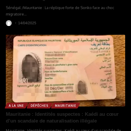
Sénégal /Mauritanie : La réplique forte de Sonko face au choc
migratoire
…
14/04/2025
A LA UNE
DÉPÊCHES
MAURITANIE
Mauritanie : Identités suspectes : Kaédi au cœur
d’un scandale de naturalisation illégale
Mauritanie : Identités suspectes : Kaédi au cœur d’un scandale de