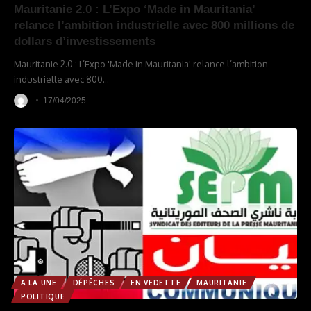
Mauritanie 2.0 : L’Expo ‘Made in Mauritania’
relance l’ambition industrielle avec 800 millions de
dollars d’investissements
Mauritanie 2.0 : L’Expo 'Made in Mauritania' relance l’ambition
industrielle avec 800
…
17/04/2025
A LA UNE
DÉPÊCHES
EN VEDETTE
MAURITANIE
POLITIQUE