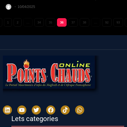
10/04/2025
1
2
…
34
35
36
37
38
…
92
93
Lets categories