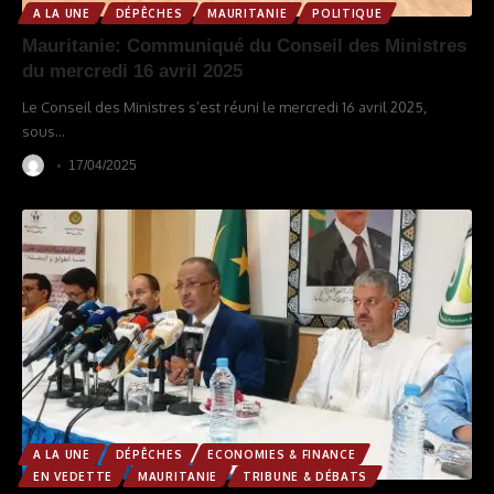
A LA UNE
DÉPÊCHES
MAURITANIE
POLITIQUE
Mauritanie: Communiqué du Conseil des Ministres
du mercredi 16 avril 2025
Le Conseil des Ministres s’est réuni le mercredi 16 avril 2025,
sous
…
17/04/2025
A LA UNE
DÉPÊCHES
ECONOMIES & FINANCE
EN VEDETTE
MAURITANIE
TRIBUNE & DÉBATS