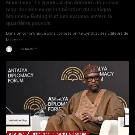
Mauritanie: Le Syndicat des éditeurs de presse
mauritaniens exige la libération du collègue
Mohmedy Eshinqiti et des excuses envers le
quatrième pouvoir.
Dans un communiqué sans concession, le Syndicat des Éditeurs de
la Presse
…
16/04/2025
A LA UNE
DÉPÊCHES
SAHEL & SAHARA