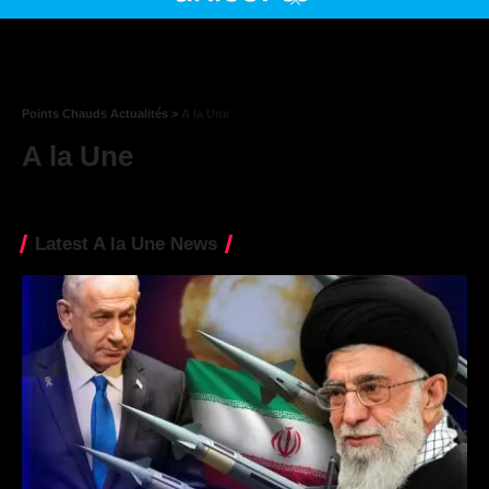
Points Chauds Actualités
>
A la Une
A la Une
Latest A la Une News