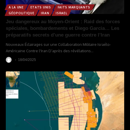
A LA UNE
ETATS UNIS
FAITS MARQUANTS
GÉOPOLITIQUE
IRAN
ISRAEL
Jeu dangereux au Moyen-Orient : Raid des forces
spéciales, bombardements et Diego Garcia… Les
préparatifs secrets d’une guerre contre l’Iran
Nouveaux Éclairages sur une Collaboration Militaire Israélo-
Américaine Contre l'Iran D’après des révélations
…
18/04/2025