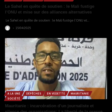
Le Sahel en quête de soutien : le Mali fustige
l’ONU et mise sur des alliances alternatives
Le Sahel en quête de soutien : le Mali fustige l’ONU et
…
15/04/2025
A LA UNE
DÉPÊCHES
EN VEDETTE
MAURITANIE
SOCIÉTÉ
Mauritanie : incarcération d’un journaliste et
silence des organisations; La liberté de la presse