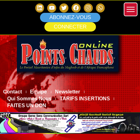
ABONNEZ-VOUS
CONNECTER
Contact
Equipe
Newsletter
Qui Sommes Nous
TARIFS INSERTIONS
FAITES UN DON