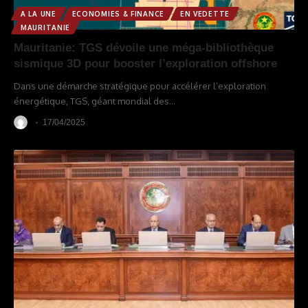
A LA UNE
ECONOMIES & FINANCE
EN VEDETTE
MAURITANIE
Mauritanie: TGS dévoile une méga-bibliothèque
sismique 3D pour booster l’exploration offshore
Dans une démarche stratégique pour accélérer l’exploration
énergétique, TGS, géant mondial des
…
17/04/2025