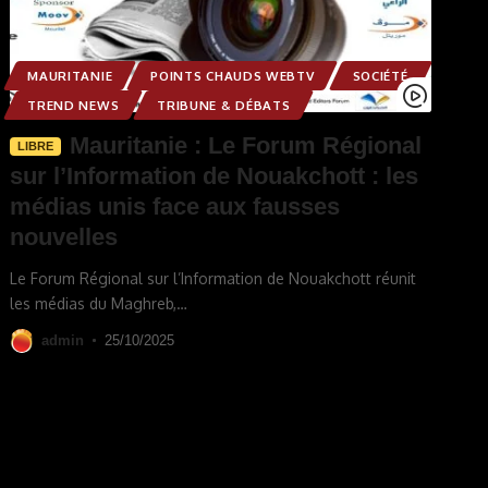
MAURITANIE
POINTS CHAUDS WEBTV
SOCIÉTÉ
TREND NEWS
TRIBUNE & DÉBATS
Mauritanie : Le Forum Régional
LIBRE
sur l’Information de Nouakchott : les
médias unis face aux fausses
nouvelles
Le Forum Régional sur l’Information de Nouakchott réunit
les médias du Maghreb,
…
admin
25/10/2025