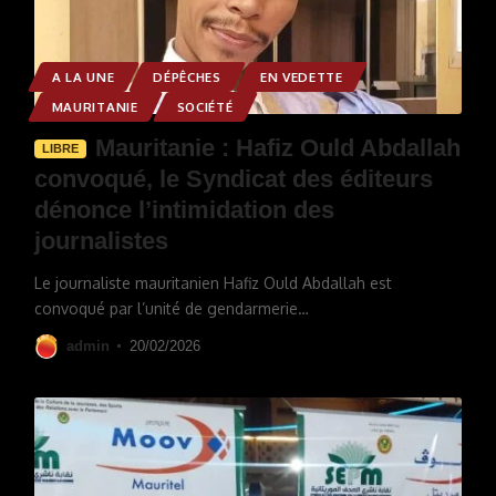
A LA UNE
DÉPÊCHES
EN VEDETTE
MAURITANIE
SOCIÉTÉ
Mauritanie : Hafiz Ould Abdallah
LIBRE
convoqué, le Syndicat des éditeurs
dénonce l’intimidation des
journalistes
Le journaliste mauritanien Hafiz Ould Abdallah est
convoqué par l’unité de gendarmerie
…
admin
20/02/2026