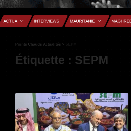
ACTUA
INTERVIEWS
MAURITANIE
MAGHRE
Points Chauds Actualités
>
SEPM
Étiquette :
SEPM