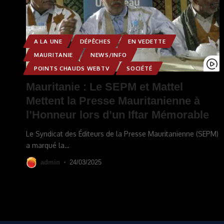
A LA UNE
DÉPÊCHES
EN VEDETTE
MAURITANIE
NEWS/INFO
POINTS CHAUDS WEBTV
SOCIÉTÉ
Mauritanie : Le SEPM et Mattel
Mettent la Presse Mauritanienne à
l’Honneur lors d’un Iftar Mémorable
Le Syndicat des Éditeurs de la Presse Mauritanienne (SEPM)
a marqué la
…
admin
24/03/2025