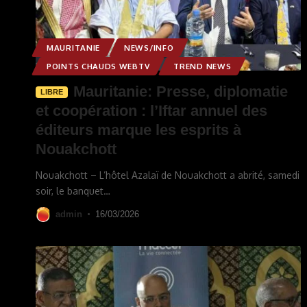
MAURITANIE
NEWS/INFO
POINTS CHAUDS WEBTV
TREND NEWS
Mauritanie: Presse, diplomatie
LIBRE
et coopération : l’Iftar annuel des
éditeurs marque les esprits à
Nouakchott
Nouakchott – L’hôtel Azalaï de Nouakchott a abrité, samedi
soir, le banquet
…
admin
16/03/2026