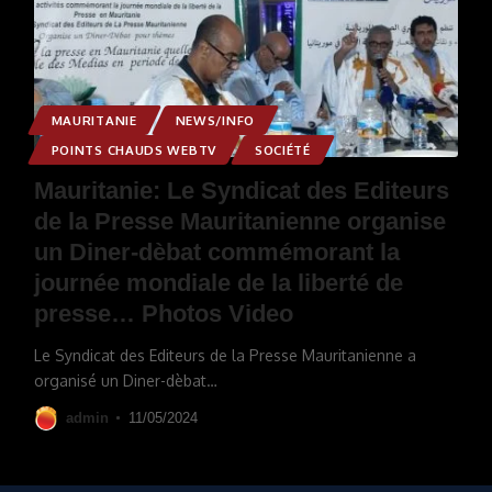
MAURITANIE
NEWS/INFO
POINTS CHAUDS WEBTV
SOCIÉTÉ
Mauritanie: Le Syndicat des Editeurs
de la Presse Mauritanienne organise
un Diner-dèbat commémorant la
journée mondiale de la liberté de
presse… Photos Video
Le Syndicat des Editeurs de la Presse Mauritanienne a
organisé un Diner-dèbat
…
admin
11/05/2024