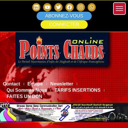
ABONNEZ-VOUS
CONNECTER
Contact
Equipe
Newsletter
Qui Sommes Nous
TARIFS INSERTIONS
FAITES UN DON