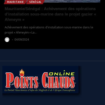
MAURITANIE
SÉNÉGAL
Mauritanie/Sénégal : Achèvement des opérations
d’installation sous-marine dans le projet gazier «
Ahmeym »
Achèvement des opérations d’installation sous-marine dans le
projet « Ahmeyim » La
…
04/09/2024