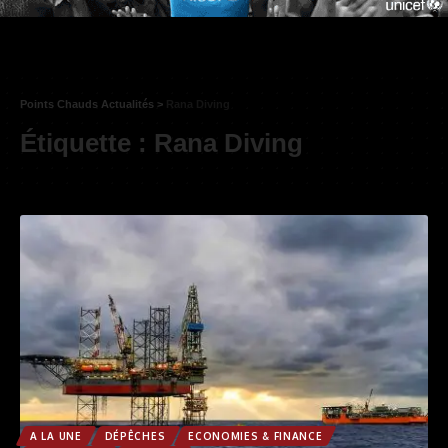
Points Chauds Actualités
>
Rana Diving
Étiquette :
Rana Diving
A LA UNE
DÉPÊCHES
ECONOMIES & FINANCE