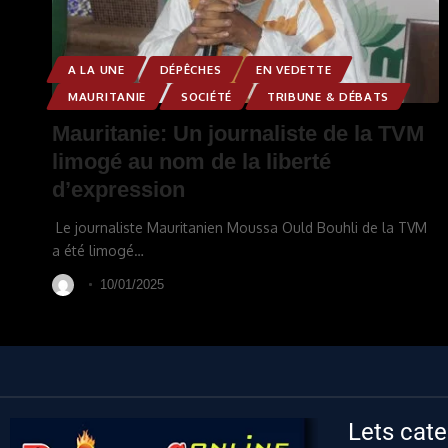
A LA UNE
DÉPÊCHES
EN VEDETTE
MAURITANIE
SOCIÉTÉ
TRIBUNE & DÉBATS
Mauritanie: Un journaliste de la TVM
limogé au nom de la liberté
d’expression
Le journaliste Mauritanien Moussa Ould Bouhli de la TVM
a été limogé
…
10/01/2025
Lets cate