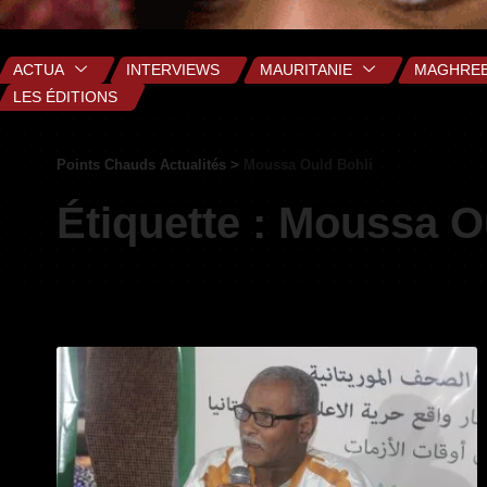
ACTUA
INTERVIEWS
MAURITANIE
MAGHRE
LES ÉDITIONS
Points Chauds Actualités
>
Moussa Ould Bohli
Étiquette :
Moussa Ou