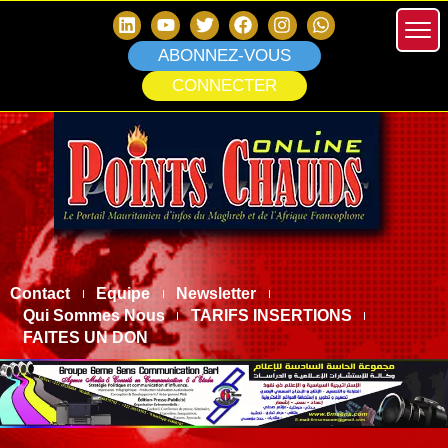
ABONNEZ-VOUS
CONNECTER
Contact
Equipe
Newsletter
Qui Sommes Nous
TARIFS INSERTIONS
FAITES UN DON