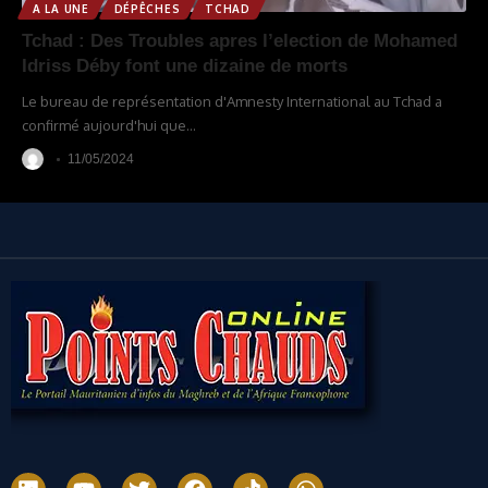
A LA UNE
DÉPÊCHES
TCHAD
Tchad : Des Troubles apres l’election de Mohamed
Idriss Déby font une dizaine de morts
Le bureau de représentation d'Amnesty International au Tchad a
confirmé aujourd'hui que
…
11/05/2024