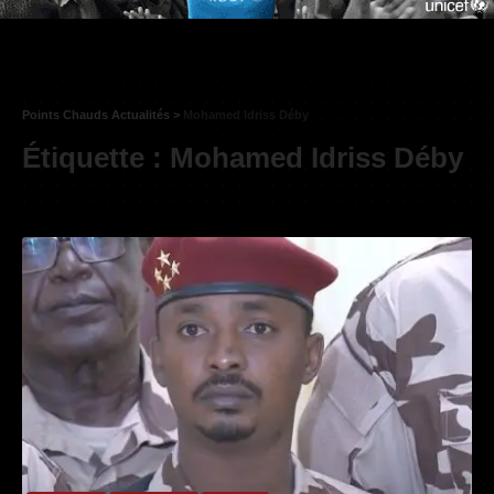
Points Chauds Actualités
>
Mohamed Idriss Déby
Étiquette :
Mohamed Idriss Déby