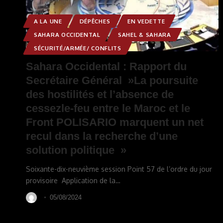
A LA UNE
DÉPÊCHES
EN VEDETTE
SAHARA OCCIDENTAL
SAHEL & SAHARA
SÉCURITÉ/ARMÉE/ CONFLITS
Sahara Occidental : Rapport du
Secrétaire Général »La poursuite
des hostilités et l’absence de
cessezle-feu entre le Maroc et le
Front POLISARIO marquent un net
recul dans la recherche d’une
solution politique »
Soixante-dix-neuvième session Point 57 de l’ordre du jour
provisoire Application de la
…
05/08/2024