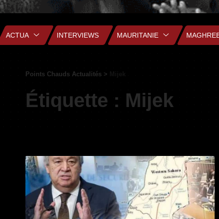
ACTUA
INTERVIEWS
MAURITANIE
MAGHRE
Points Chauds Actualités
>
Mijek
Étiquette :
Mijek