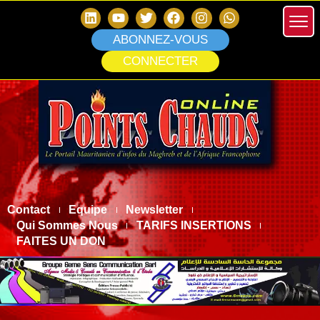
ABONNEZ-VOUS
CONNECTER
Contact
Equipe
Newsletter
Qui Sommes Nous
TARIFS INSERTIONS
FAITES UN DON