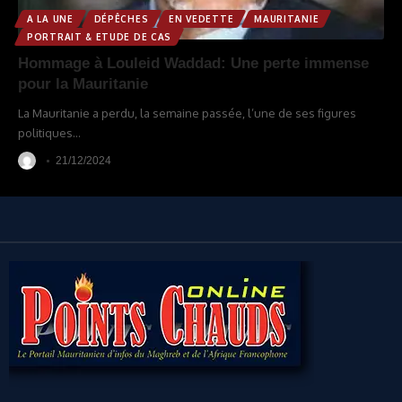
A LA UNE
DÉPÊCHES
EN VEDETTE
MAURITANIE
PORTRAIT & ETUDE DE CAS
Hommage à Louleid Waddad: Une perte immense
pour la Mauritanie
La Mauritanie a perdu, la semaine passée, l’une de ses figures
politiques
…
21/12/2024