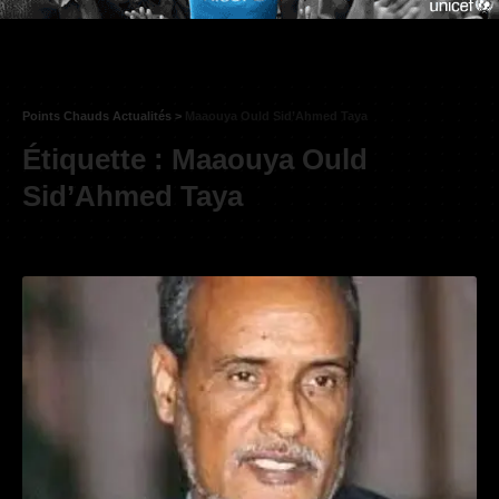
Points Chauds Actualités
>
Maaouya Ould Sid’Ahmed Taya
Étiquette :
Maaouya Ould
Sid’Ahmed Taya