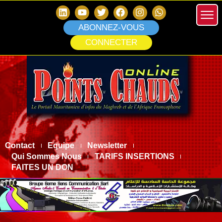
ABONNEZ-VOUS
CONNECTER
Contact
Equipe
Newsletter
Qui Sommes Nous
TARIFS INSERTIONS
FAITES UN DON