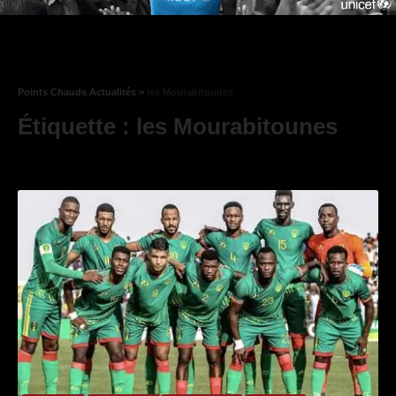
Points Chauds Actualités
>
les Mourabitounes
Étiquette :
les Mourabitounes