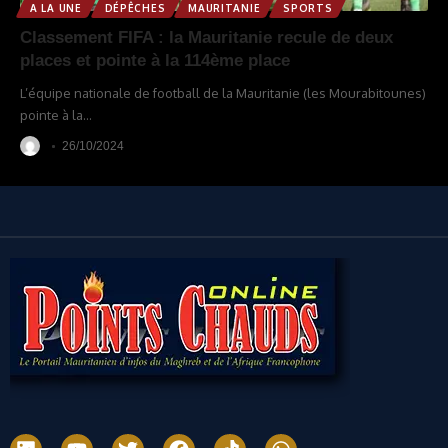
A LA UNE
DÉPÊCHES
MAURITANIE
SPORTS
Classement FIFA : la Mauritanie recule de deux
places et pointe à la 114ème place
L’équipe nationale de football de la Mauritanie (les Mourabitounes)
pointe à la
…
26/10/2024