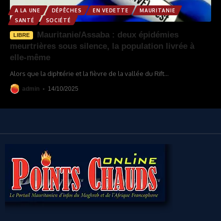
A LA UNE
DÉPÊCHES
EN VEDETTE
MAURITANIE
SANTÉ
SOCIÉTÉ
Mauritanie/Assaba : deux épidémies
LIBRE
meurtrières sous silence, la population livrée à
elle-même
Alors que la diphtérie et la fièvre de la vallée du Rift
…
admin
14/10/2025