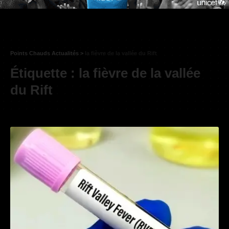
Points Chauds Actualités
>
la fièvre de la vallée du Rift
Étiquette :
la fièvre de la vallée
du Rift