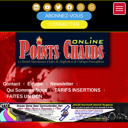
ABONNEZ-VOUS
CONNECTER
Contact
Equipe
Newsletter
Qui Sommes Nous
TARIFS INSERTIONS
FAITES UN DON