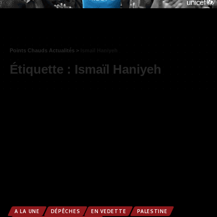
Points Chauds Actualités
>
Ismaïl Haniyeh
Étiquette :
Ismaïl Haniyeh
A LA UNE
DÉPÊCHES
EN VEDETTE
PALESTINE