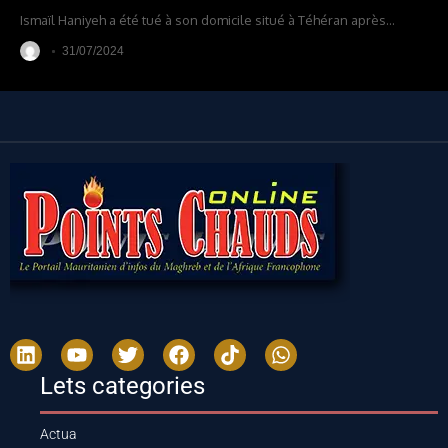
Ismaïl Haniyeh a été tué à son domicile situé à Téhéran après
…
31/07/2024
Lets categories
Actua