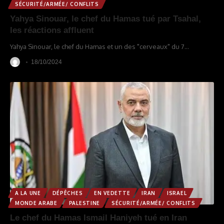
SÉCURITÉ/ARMÉE/ CONFLITS
Yahya Sinouar, le chef du Hamas tué par Tsahal,
les réactions affluent
Yahya Sinouar, le chef du Hamas et un des "cerveaux" du 7
…
18/10/2024
A LA UNE
DÉPÊCHES
EN VEDETTE
IRAN
ISRAEL
MONDE ARABE
PALESTINE
SÉCURITÉ/ARMÉE/ CONFLITS
Le chef du Hamas Ismail Haniyeh tué en Iran