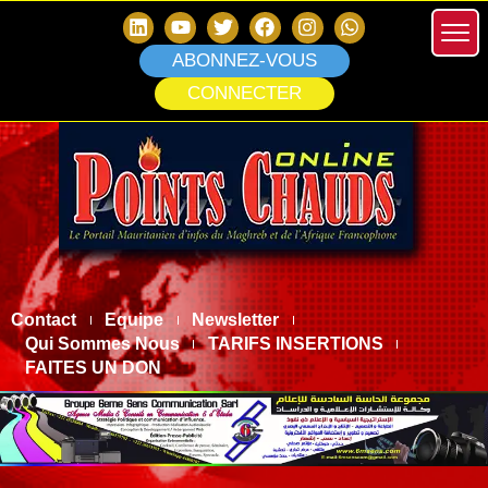
ABONNEZ-VOUS
CONNECTER
Contact
Equipe
Newsletter
Qui Sommes Nous
TARIFS INSERTIONS
FAITES UN DON