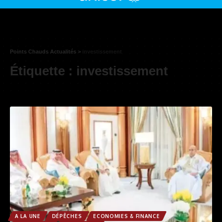
Points Chauds Actualités
>
investissement
Étiquette :
investissement
A LA UNE
DÉPÊCHES
ECONOMIES & FINANCE