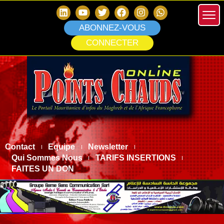
ABONNEZ-VOUS
CONNECTER
Contact
Equipe
Newsletter
Qui Sommes Nous
TARIFS INSERTIONS
FAITES UN DON