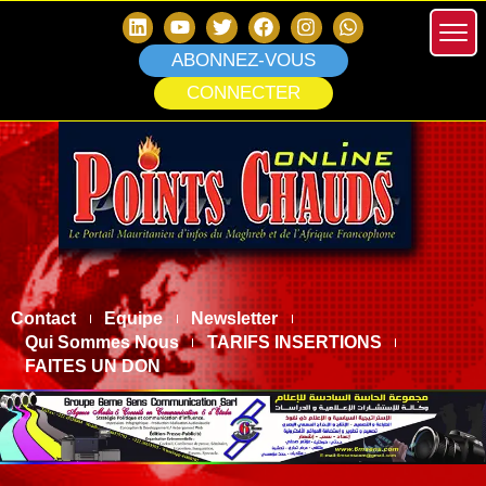
ABONNEZ-VOUS
CONNECTER
Contact
Equipe
Newsletter
Qui Sommes Nous
TARIFS INSERTIONS
FAITES UN DON