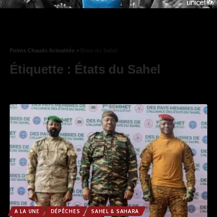
Points Chauds Actualités
>
États du Sahel
Étiquette :
États du Sahel
A LA UNE
DÉPÊCHES
SAHEL & SAHARA