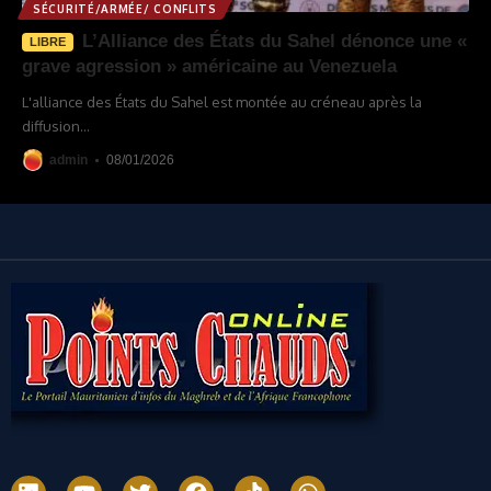
SÉCURITÉ/ARMÉE/ CONFLITS
L’Alliance des États du Sahel dénonce une «
LIBRE
grave agression » américaine au Venezuela
L'alliance des États du Sahel est montée au créneau après la
diffusion
…
admin
08/01/2026