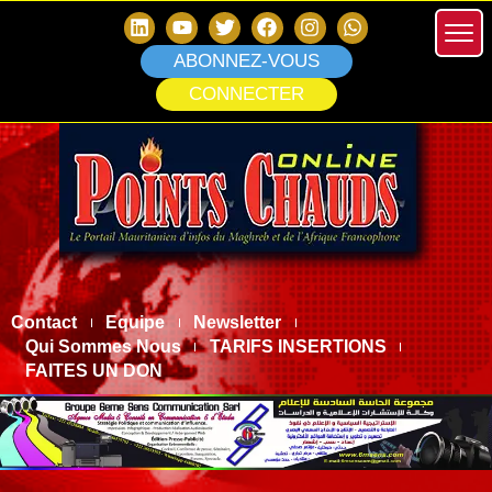
ABONNEZ-VOUS
CONNECTER
Contact
Equipe
Newsletter
Qui Sommes Nous
TARIFS INSERTIONS
FAITES UN DON