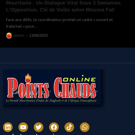
Mauritanie : Un Dialogue Vital Sous 3 Semaines,
L’Opposition, Clé de Voûte selon Moussa Fall
Face aux défis, le coordinateur promet un cadre « ouvert et
fraternel » pour
…
admin
13/06/2025