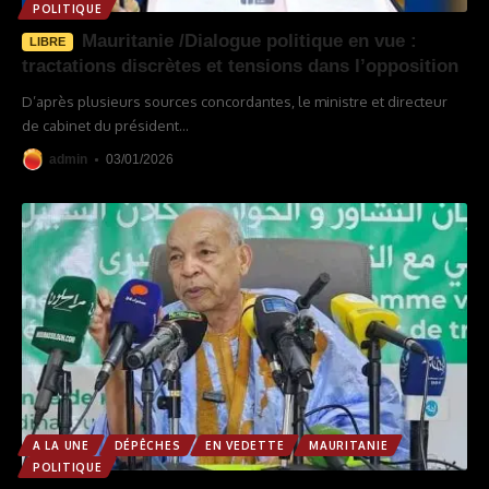
POLITIQUE
Mauritanie /Dialogue politique en vue :
LIBRE
tractations discrètes et tensions dans l’opposition
D’après plusieurs sources concordantes, le ministre et directeur
de cabinet du président
…
admin
03/01/2026
A LA UNE
DÉPÊCHES
EN VEDETTE
MAURITANIE
POLITIQUE