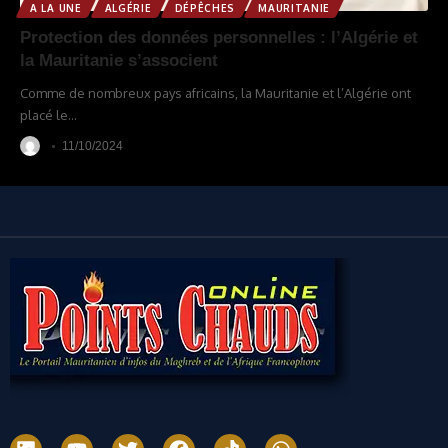
A LA UNE
ALGÉRIE
DÉPÊCHES
MAURITANIE
Protection des données personnelles : l’Algérie et
la Mauritanie s’associent
Comme de nombreux pays africains, la Mauritanie et l’Algérie ont
placé le
…
11/10/2024