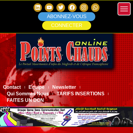
ABONNEZ-VOUS
CONNECTER
Contact
Equipe
Newsletter
Qui Sommes Nous
TARIFS INSERTIONS
FAITES UN DON