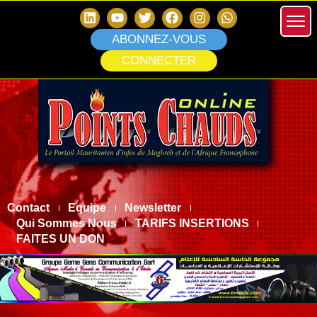
ABONNEZ-VOUS
CONNECTER
Contact
Equipe
Newsletter
Qui Sommes Nous
TARIFS INSERTIONS
FAITES UN DON