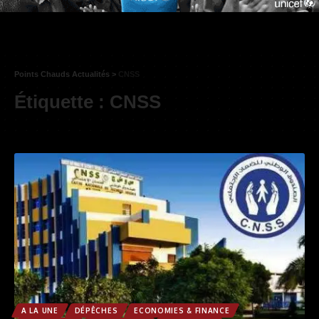
Points Chauds Actualités
>
CNSS
Étiquette :
CNSS
A LA UNE
DÉPÊCHES
ECONOMIES & FINANCE