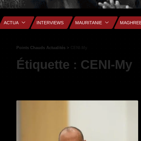
ACTUA
INTERVIEWS
MAURITANIE
MAGHRE
Points Chauds Actualités
>
CENI-My
Étiquette :
CENI-My