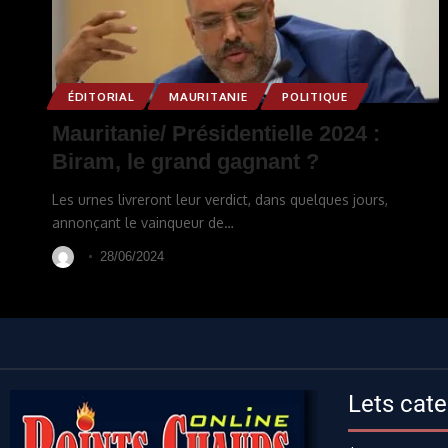
ÉDITORIAL
MAURITANIE
POLITIQUE
Mauritanie/ Présidentielle 2024 :
Biram, le grand gagnant ?
Les urnes livreront leur verdict, dans quelques jours,
annonçant le vainqueur de
…
28/06/2024
Lets cate