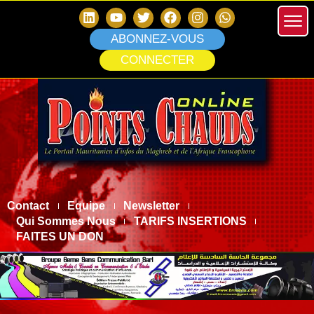
ABONNEZ-VOUS
CONNECTER
Contact
Equipe
Newsletter
Qui Sommes Nous
TARIFS INSERTIONS
FAITES UN DON