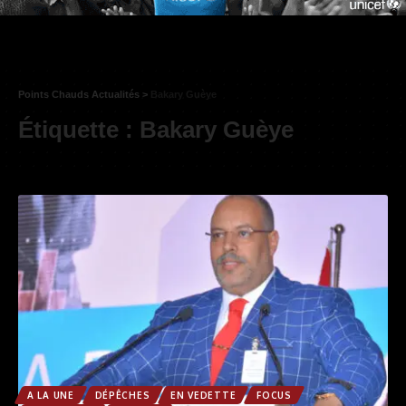
Points Chauds Actualités
>
Bakary Guèye
Étiquette :
Bakary Guèye
A LA UNE
DÉPÊCHES
EN VEDETTE
FOCUS