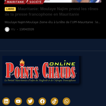
MAURITANIE
SOCIÉTÉ
Mauritanie: Moulaye Najim prend les rênes
LIBRE
de la presse francophone en Mauritanie
Moulaye Najim Moulaye Zeine élu à la tête de l’UPF-Mauritanie : le
…
Mly
13/04/2026