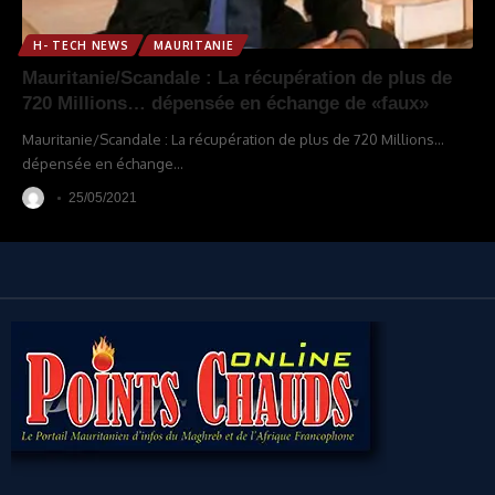
H- TECH NEWS
MAURITANIE
Mauritanie/Scandale : La récupération de plus de
720 Millions… dépensée en échange de «faux»
Mauritanie/Scandale : La récupération de plus de 720 Millions…
dépensée en échange
…
25/05/2021