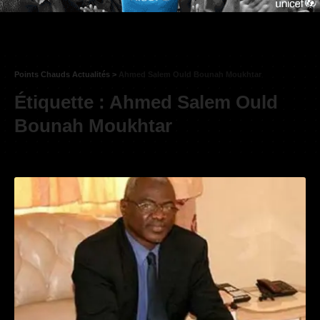
Points Chauds Actualités
>
Ahmed Salem Ould Bounah Moukhtar
Étiquette :
Ahmed Salem Ould
Bounah Moukhtar