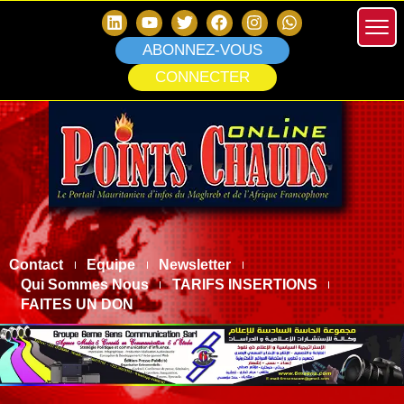
ABONNEZ-VOUS
CONNECTER
Contact
Equipe
Newsletter
Qui Sommes Nous
TARIFS INSERTIONS
FAITES UN DON