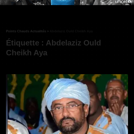
Points Chauds Actualités
>
Abdelaziz Ould Cheikh Aya
Étiquette :
Abdelaziz Ould
Cheikh Aya