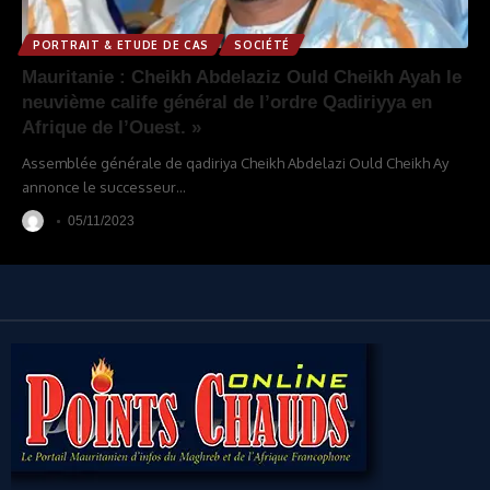
PORTRAIT & ETUDE DE CAS
SOCIÉTÉ
Mauritanie : Cheikh Abdelaziz Ould Cheikh Ayah le
neuvième calife général de l’ordre Qadiriyya en
Afrique de l’Ouest. »
Assemblée générale de qadiriya Cheikh Abdelazi Ould Cheikh Ay
annonce le successeur
…
05/11/2023