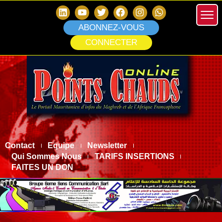
ABONNEZ-VOUS
CONNECTER
Contact
Equipe
Newsletter
Qui Sommes Nous
TARIFS INSERTIONS
FAITES UN DON