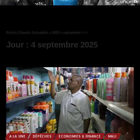
Points Chauds Actualités
>
2025
>
septembre
>
04
Jour :
4 septembre 2025
A LA UNE
DÉPÊCHES
ECONOMIES & FINANCE
MALI