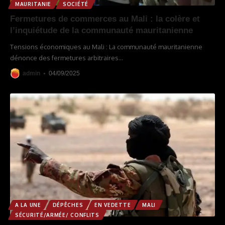
MAURITANIE
SOCIÉTÉ
Fermetures de commerces au Mali : la colère et
l’inquiétude de la communauté mauritanienne
Tensions économiques au Mali : La communauté mauritanienne
dénonce des fermetures arbitraires
…
admin
04/09/2025
A LA UNE
DÉPÊCHES
EN VEDETTE
MALI
SÉCURITÉ/ARMÉE/ CONFLITS