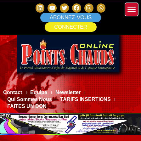
ABONNEZ-VOUS
CONNECTER
Contact
Equipe
Newsletter
Qui Sommes Nous
TARIFS INSERTIONS
FAITES UN DON