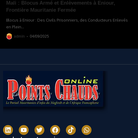
Mali : Blocus Armé et Enlèvements à Eniour,
Frontière Mauritanie Fermée
Blocus à Eniour : Des Civils Prisonniers, des Conducteurs Enlevés
en Plein
…
admin
04/09/2025