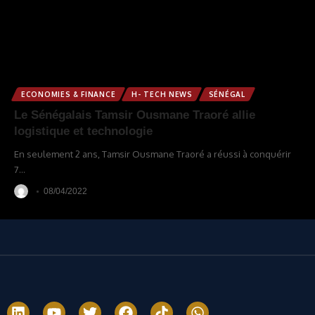
ECONOMIES & FINANCE
H- TECH NEWS
SÉNÉGAL
Le Sénégalais Tamsir Ousmane Traoré allie
logistique et technologie
En seulement 2 ans, Tamsir Ousmane Traoré a réussi à conquérir
7
…
08/04/2022