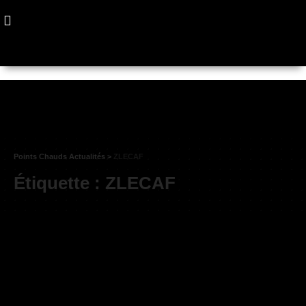
Points Chauds Actualités
>
ZLECAF
Étiquette :
ZLECAF