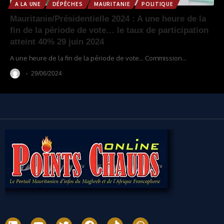
A LA UNE
DÉPÊCHES
MAURITANIE
POLITIQUE
Mauritanie/Présidentielle 2024 : A une heure de la
fin de la période de vote… le taux de participation
atteint 40% 29 juin 2024
A une heure de la fin de la période de vote... Commission
…
29/06/2024