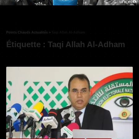
Points Chauds Actualités
>
Taqi Allah Al-Adham
Étiquette :
Taqi Allah Al-Adham