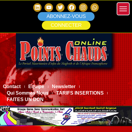
ABONNEZ-VOUS
CONNECTER
Contact
Equipe
Newsletter
Qui Sommes Nous
TARIFS INSERTIONS
FAITES UN DON