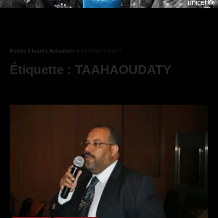
Points Chauds Actualités
>
TAAHAOUDATY
Étiquette :
TAAHAOUDATY