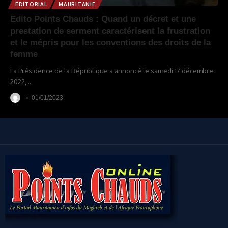
ÉDITORIAL
MAURITANIE
Edito Points Chauds : Quand un décret et une
prestation de serment caractérisent la frustration
et le mépris pour les conventions des droits de la
femme
La Présidence de la République a annoncé le samedi 17 décembre
2022,
…
01/01/2023