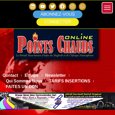
ABONNEZ-VOUS
CONNECTER
Contact
Equipe
Newsletter
Qui Sommes Nous
TARIFS INSERTIONS
FAITES UN DON