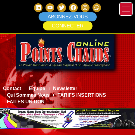
ABONNEZ-VOUS
CONNECTER
Contact
Equipe
Newsletter
Qui Sommes Nous
TARIFS INSERTIONS
FAITES UN DON