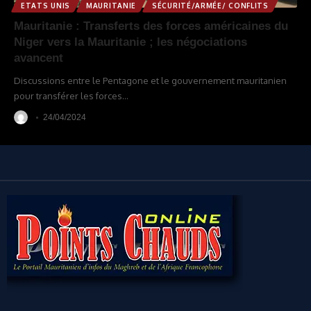
ETATS UNIS
MAURITANIE
SÉCURITÉ/ARMÉE/ CONFLITS
Mauritanie : Transferts des forces américaines du
Niger vers la Mauritanie ; les négociations
avancent
Discussions entre le Pentagone et le gouvernement mauritanien
pour transférer les forces
…
24/04/2024