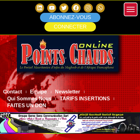
ABONNEZ-VOUS
CONNECTER
Contact
Equipe
Newsletter
Qui Sommes Nous
TARIFS INSERTIONS
FAITES UN DON