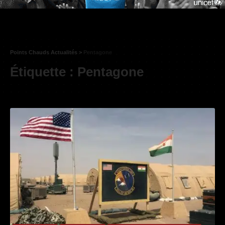
Points Chauds Actualités
>
Pentagone
Étiquette :
Pentagone