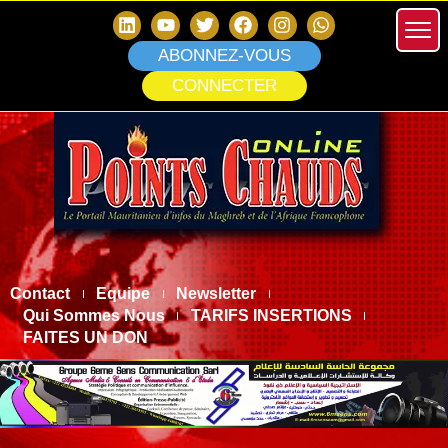
ABONNEZ-VOUS
CONNECTER
Contact
Equipe
Newsletter
Qui Sommes Nous
TARIFS INSERTIONS
FAITES UN DON