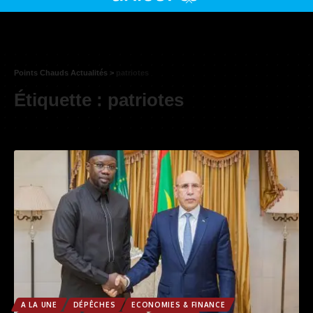
Points Chauds Actualités
>
patriotes
Étiquette :
patriotes
A LA UNE
DÉPÊCHES
ECONOMIES & FINANCE