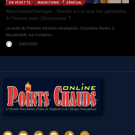
EN VEDETTE
MAURITANIE
SÉNÉGAL
Mauritanie/Sénégal : Sonko a-t-il mis les pendules
à l’heure avec Ghazouani ?
La visite du Premier ministre sénégalais, Ousmane Sonko, à
Nouakchott, sur invitation
…
15/01/2025