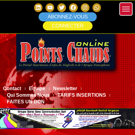
ABONNEZ-VOUS
CONNECTER
Contact
Equipe
Newsletter
Qui Sommes Nous
TARIFS INSERTIONS
FAITES UN DON