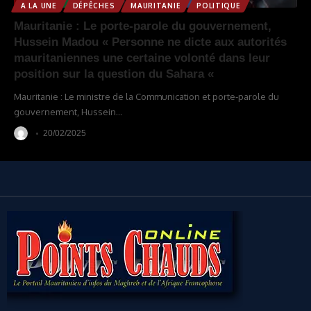
A LA UNE
DÉPÊCHES
MAURITANIE
POLITIQUE
Mauritanie : Le porte-parole du gouvernement,
Hussein Madou « Personne ne dicte aux autorités
mauritaniennes une certaine volonté dans leur
position sur la question du Sahara «
Mauritanie : Le ministre de la Communication et porte-parole du
gouvernement, Hussein
…
20/02/2025