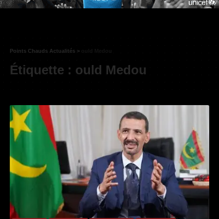
Points Chauds Actualités
>
ould Medou
Étiquette :
ould Medou