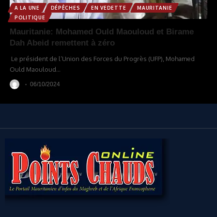
A LA UNE
DÉPÊCHES
EN VEDETTE
MAURITANIE
POLITIQUE
Mauritanie: Mohamed Ould Maouloud et Birame
Dah Abeid remettent à zéro
Le président de l’Union des Forces du Progrès (UFP), Mohamed
Ould Maouloud
…
06/10/2024