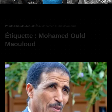
Points Chauds Actualités
>
Mohamed Ould Maouloud
Étiquette :
Mohamed Ould
Maouloud