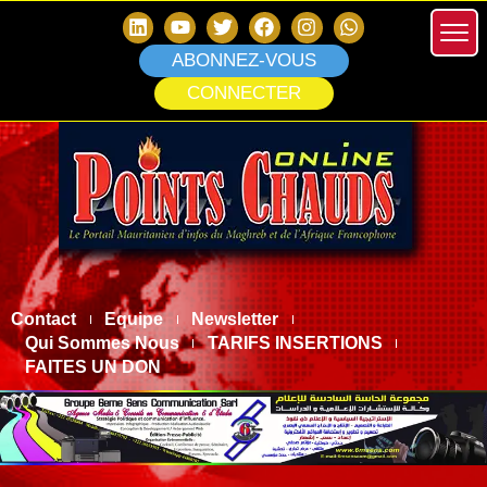
ABONNEZ-VOUS
CONNECTER
Contact
Equipe
Newsletter
Qui Sommes Nous
TARIFS INSERTIONS
FAITES UN DON