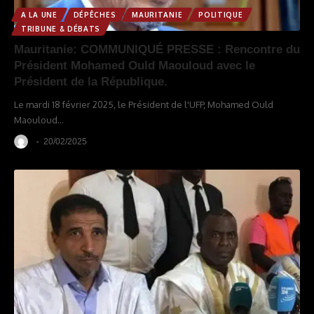
A LA UNE
DÉPÊCHES
MAURITANIE
POLITIQUE
TRIBUNE & DÉBATS
Mauritanie: COMMUNIQUÉ PRESSE : Rencontre du
Président Mohamed Ould Maouloud avec le
Président de la République.
Le mardi 18 février 2025, le Président de l'UFP, Mohamed Ould
Maouloud
…
20/02/2025